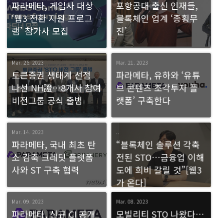
파라메타, 게임사 대상
포항공대 출신 인재들,
‘웹3 전환 지원 프로그
블록체인 업계 ‘종횡무
램’ 참가사 모집
진’
Mar. 26. 2023
Mar. 21. 2023
토큰증권 생태계 선점
파라메타, 유하와 ‘유튜
나선 NH證…8개사 참여
브 콘텐츠 조각투자 플
비전그룹 공식 출범
랫폼’ 구축한다
Mar. 14. 2023
..
파라메타, 국내 최초 탄
“블록체인 솔루션 각축
소 감축 크레딧 플랫폼
전된 STO…금융업 이해
사와 ST 구축 협력
도에 희비 갈릴 것”[웹3
가 온다]
Mar. 09. 2023
Mar. 08. 2023
파라메타, 신규 CI 공개
모빌리티 STO 나왔다…