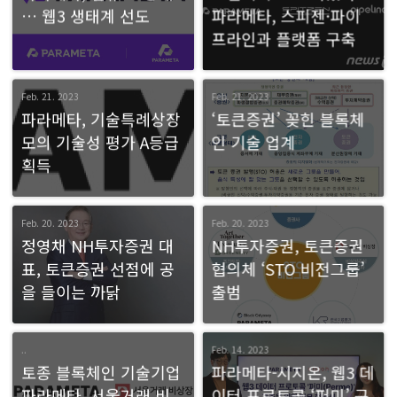
… 웹3 생태계 선도
파라메타, 스피젠·파이
프라인과 플랫폼 구축
Feb. 21. 2023
Feb. 21. 2023
파라메타, 기술특례상장
‘토큰증권’ 꽂힌 블록체
모의 기술성 평가 A등급
인 기술 업계
획득
Feb. 20. 2023
Feb. 20. 2023
정영채 NH투자증권 대
NH투자증권, 토큰증권
표, 토큰증권 선점에 공
협의체 ‘STO 비전그룹’
을 들이는 까닭
출범
..
Feb. 14. 2023
토종 블록체인 기술기업
파라메타-시지온, 웹3 데
파라메타, 서울거래 비
이터 프로토콜 ‘퍼미’ 구